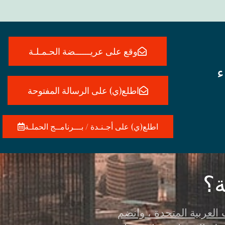
وقع على عريــــــضة الحـمـلـة
ء
اطلع(ي) على الرسالة المفتوحة
اطلع(ي) على أجـنـدة / بـــرنامــج الحملـة
ة؟
العربية المتحدة ، وانضم