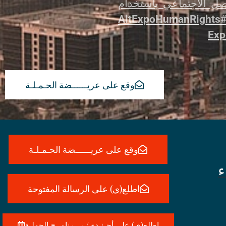
صل الاجتماعي باستخدام
#AltExpoHumanRigh
وقع على عريــــــضة الحـمـلـة
وقع على عريــــــضة الحـمـلـة
ء
اطلع(ي) على الرسالة المفتوحة
اطلع(ي) على أجـنـدة / بـــرنامــج الحملـة