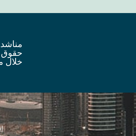
مناشدة
حقوق ا
خلال م
اق