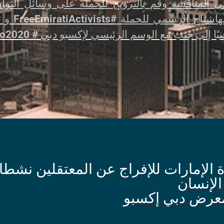
ى المناقشة وقم بالترويج للحملة على وسائل التوا
لهاشتاج الرسمي للحملة
#FreeEmiratiActivists
و
ts
بًا إلى جنب مع الوسم الرئيسي لإكسبو دبي
# Expo2020
 الإمارات للإفراج عن المعتقلين نشطا
لإنسان
عرض دبي إكسبو