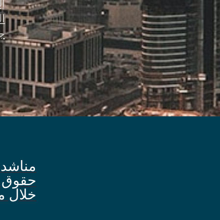
إل
ا
جن
مناشدة
حقوق ا
خلال م